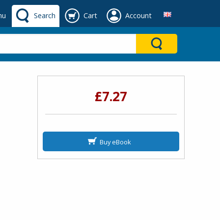
nu
Search
Cart
Account
£7.27
Buy eBook