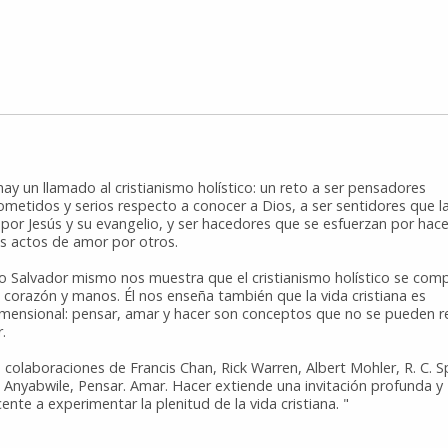
hay un llamado al cristianismo holístico: un reto a ser pensadores
metidos y serios respecto a conocer a Dios, a ser sentidores que l
 por Jesús y su evangelio, y ser hacedores que se esfuerzan por hace
s actos de amor por otros.
o Salvador mismo nos muestra que el cristianismo holístico se co
 corazón y manos. Él nos enseña también que la vida cristiana es
imensional: pensar, amar y hacer son conceptos que no se pueden re
.
 colaboraciones de Francis Chan, Rick Warren, Albert Mohler, R. C. S
i Anyabwile, Pensar. Amar. Hacer extiende una invitación profunda y
ente a experimentar la plenitud de la vida cristiana. "