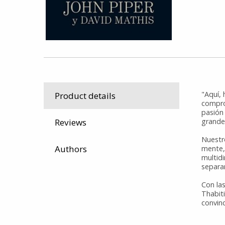
"Aquí, 
Product details
compro
pasión
grande
Reviews
Nuestr
Authors
mente,
multid
separar
Con las
Thabit
convinc