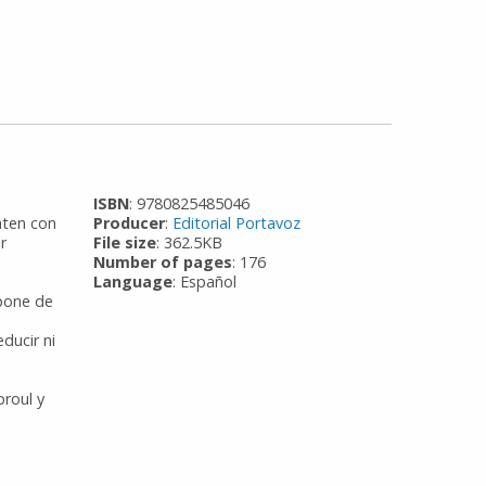
ISBN
: 9780825485046
aten con
Producer
:
Editorial Portavoz
r
File size
: 362.5KB
Number of pages
: 176
Language
: Español
mpone de
ducir ni
proul y