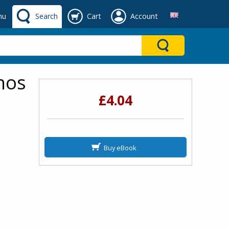
nu
Search
Cart
Account
anos
£4.04
Buy eBook