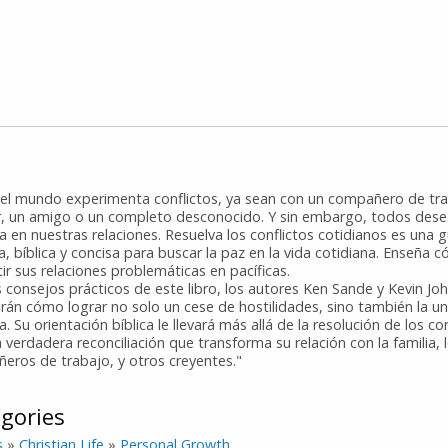
el mundo experimenta conflictos, ya sean con un compañero de tra
ar, un amigo o un completo desconocido. Y sin embargo, todos de
 en nuestras relaciones. Resuelva los conflictos cotidianos es una g
a, bíblica y concisa para buscar la paz en la vida cotidiana. Enseña 
ir sus relaciones problemáticas en pacíficas.
 consejos prácticos de este libro, los autores Ken Sande y Kevin Jo
rán cómo lograr no solo un cese de hostilidades, sino también la un
. Su orientación bíblica le llevará más allá de la resolución de los co
a verdadera reconciliación que transforma su relación con la familia, 
eros de trabajo, y otros creyentes."
gories
s
»
Christian Life
»
Personal Growth