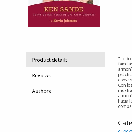
"Todo 
Product details
famili
armonía
práctic
Reviews
convert
Con los
Authors
mostra
armonía
hacia l
compañ
Cate
eBook