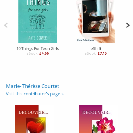
10 Things For Teen Girls
eShift
eBook:
£4.66
eBook:
£7.15
Marie-Thérèse Courtet
Visit this contributor's page »